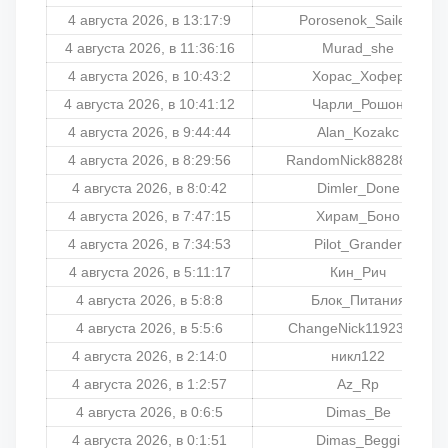
4 августа 2026, в 13:17:9
Porosenok_Sailent
4 августа 2026, в 11:36:16
Murad_she
4 августа 2026, в 10:43:2
Хорас_Хофер
4 августа 2026, в 10:41:12
Чарли_Рошон
4 августа 2026, в 9:44:44
Alan_Kozakc
4 августа 2026, в 8:29:56
RandomNick88288233
4 августа 2026, в 8:0:42
Dimler_Done
4 августа 2026, в 7:47:15
Хирам_Боно
4 августа 2026, в 7:34:53
Pilot_Grander
4 августа 2026, в 5:11:17
Кин_Рич
4 августа 2026, в 5:8:8
Блок_Питания
4 августа 2026, в 5:5:6
ChangeNick11923937
4 августа 2026, в 2:14:0
никл122
4 августа 2026, в 1:2:57
Az_Rp
4 августа 2026, в 0:6:5
Dimas_Be
4 августа 2026, в 0:1:51
Dimas_Beggi