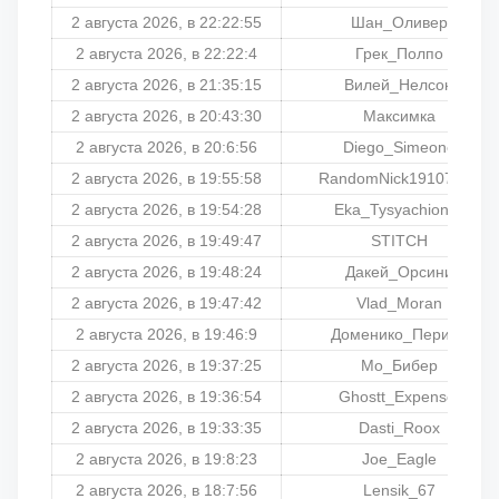
2 августа 2026, в 22:22:55
Шан_Оливер
2 августа 2026, в 22:22:4
Грек_Полпо
2 августа 2026, в 21:35:15
Вилей_Нелсон
2 августа 2026, в 20:43:30
Максимка
2 августа 2026, в 20:6:56
Diego_Simeone
2 августа 2026, в 19:55:58
RandomNick19107401
2 августа 2026, в 19:54:28
Eka_Tysyachioner
2 августа 2026, в 19:49:47
STITCH
2 августа 2026, в 19:48:24
Дакей_Орсини
2 августа 2026, в 19:47:42
Vlad_Moran
2 августа 2026, в 19:46:9
Доменико_Перини
2 августа 2026, в 19:37:25
Мо_Бибер
2 августа 2026, в 19:36:54
Ghostt_Expensel
2 августа 2026, в 19:33:35
Dasti_Roox
2 августа 2026, в 19:8:23
Joe_Eagle
2 августа 2026, в 18:7:56
Lensik_67