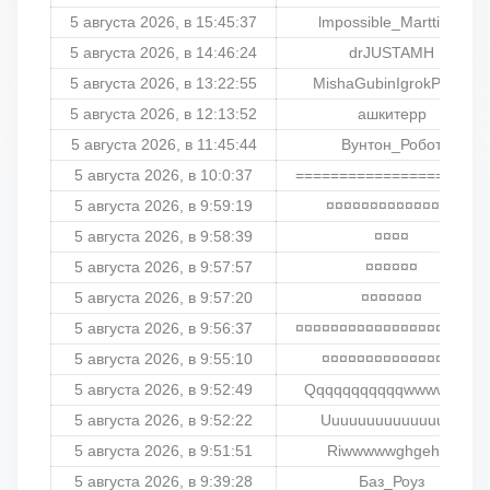
5 августа 2026, в 15:45:37
lmpossible_Marttinez
5 августа 2026, в 14:46:24
drJUSTAMH
5 августа 2026, в 13:22:55
MishaGubinIgrokPraim
5 августа 2026, в 12:13:52
ашкитерр
5 августа 2026, в 11:45:44
Вунтон_Робот
5 августа 2026, в 10:0:37
======================
5 августа 2026, в 9:59:19
¤¤¤¤¤¤¤¤¤¤¤¤¤¤¤
5 августа 2026, в 9:58:39
¤¤¤¤
5 августа 2026, в 9:57:57
¤¤¤¤¤¤
5 августа 2026, в 9:57:20
¤¤¤¤¤¤¤
5 августа 2026, в 9:56:37
¤¤¤¤¤¤¤¤¤¤¤¤¤¤¤¤¤¤¤¤¤¤
5 августа 2026, в 9:55:10
¤¤¤¤¤¤¤¤¤¤¤¤¤¤¤¤
5 августа 2026, в 9:52:49
Qqqqqqqqqqqwwwwwww
5 августа 2026, в 9:52:22
Uuuuuuuuuuuuuuuu
5 августа 2026, в 9:51:51
Riwwwwwghgehhh
5 августа 2026, в 9:39:28
Баз_Роуз