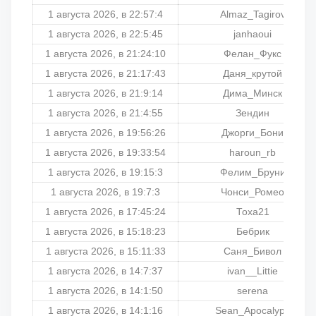
1 августа 2026, в 22:57:4
Almaz_Tagirov
1 августа 2026, в 22:5:45
janhaoui
1 августа 2026, в 21:24:10
Фелан_Фукс
1 августа 2026, в 21:17:43
Даня_крутой
1 августа 2026, в 21:9:14
Дима_Минск
1 августа 2026, в 21:4:55
Зендин
1 августа 2026, в 19:56:26
Джорги_Бони
1 августа 2026, в 19:33:54
haroun_rb
1 августа 2026, в 19:15:3
Фелим_Бруни
1 августа 2026, в 19:7:3
Чонси_Ромео
1 августа 2026, в 17:45:24
Тоха21
1 августа 2026, в 15:18:23
Бебрик
1 августа 2026, в 15:11:33
Саня_Бивол
1 августа 2026, в 14:7:37
ivan__Littie
1 августа 2026, в 14:1:50
serena
1 августа 2026, в 14:1:16
Sean_Apocalyps