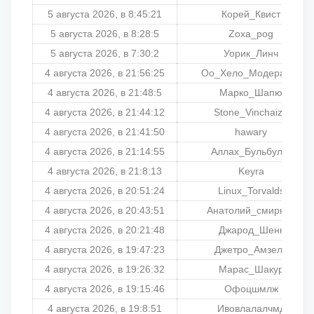
5 августа 2026, в 8:45:21
Корей_Квист
5 августа 2026, в 8:28:5
Zoxa_pog
5 августа 2026, в 7:30:2
Уорик_Линч
4 августа 2026, в 21:56:25
Оо_Хело_Модератор
4 августа 2026, в 21:48:5
Марко_Шапю
4 августа 2026, в 21:44:12
Stone_Vinchaize
4 августа 2026, в 21:41:50
hawary
4 августа 2026, в 21:14:55
Аллах_Бульбуляг
4 августа 2026, в 21:8:13
Keyra
4 августа 2026, в 20:51:24
Linux_Torvalds
4 августа 2026, в 20:43:51
Анатолий_смирнов
4 августа 2026, в 20:21:48
Джарод_Шенк
4 августа 2026, в 19:47:23
Джетро_Амзель
4 августа 2026, в 19:26:32
Марас_Шакур
4 августа 2026, в 19:15:46
Офоцшмлж
4 августа 2026, в 19:8:51
Ивовлалалчмд